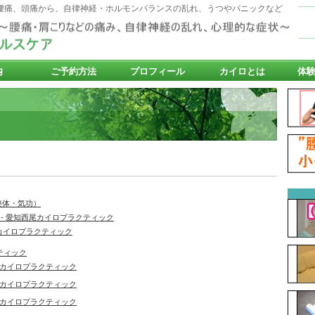
腰痛、頭痛から、自律神経・ホルモンバランスの乱れ、うつやパニックなど
内
ご予約方法
プロフィール
カイロとは
体験
整体・気功）
- 愛知西尾カイロプラクティック
尾カイロプラクティック
クティック
尾カイロプラクティック
尾カイロプラクティック
尾カイロプラクティック