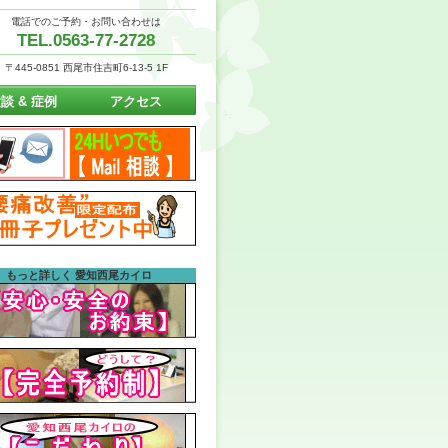
電話でのご予約・お問い合わせは
TEL.0563-77-2728
〒445-0851 西尾市住吉町6-13-5 1F
談 & 症例
アクセス
もっと詳しく 愛知西尾カイロ