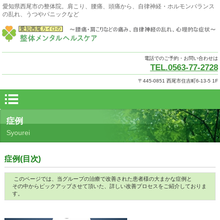
愛知県西尾市の整体院。肩こり、腰痛、頭痛から、自律神経・ホルモンバランス
の乱れ、うつやパニックなど
電話でのご予約・お問い合わせは
TEL.0563-77-2728
〒445-0851 西尾市住吉町6-13-5 1F
症例
Syourei
症例(目次)
このページでは、当グループの治療で改善された患者様の大まかな症例と
その中からピックアップさせて頂いた、詳しい改善プロセスをご紹介しておりま
す。