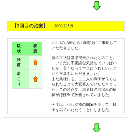
【3回目の治療】
2006/11/19
2回目の治療から2週間後にご来院して
症
状
いただきました。
状
態
腰の症状はほぼ消失されたとのこと。
腰
「いまだに不思議な気持ちでいっぱい
痛
だが、良くなって本当にうれしい」と
肩
いう言葉をいただきました。
こ
また奥様にも、ご主人の調子が良くな
り
られたことで大変喜んでいただきまし
た。この時点で、患者様のお悩みの症
状がほぼ全て改善されていました。
今度は、少し治療の間隔を空けて、様
子をみていただくことにしました。