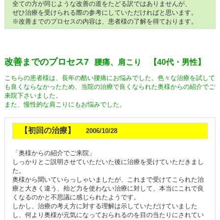
全ての方が同じような改善の道をたどる訳ではありませんが、
ぜひ治療を受けられる際の参考にしていただければと思います。
※改善までのプロセスの内容は、患者様の了解を得ております。
改善までのプロセス7
腰痛、肩こり 【40代・男性】
こちらの患者様は、長年の酷い腰痛にお悩みでした。色々な治療を試して
も良くならなかったため、当院の治療で良くなられた奥様からの紹介でご
来院下さいました。
また、慢性的な肩こりにもお悩みでした。
【初回の治療】
2006/10/28
「奥様からの紹介でご来院」
しっかりとご説明させていただいた後に治療を受けていただきまし
た。
奥様から聞いていらっしゃいましたが、これまで受けてこられた治
療と大きく違う、殆ど力を使わない治療に対して、本当にこれで良
くなるのかと不思議に感じられたようです。
しかし、治療の考え方に対する理解は示していただけていました
し、何より奥様が元気になっておられるのを目の当たりにされてい