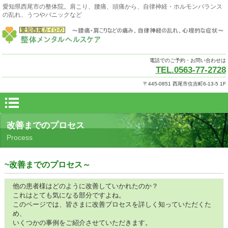
愛知県西尾市の整体院。肩こり、腰痛、頭痛から、自律神経・ホルモンバランス
の乱れ、うつやパニックなど
電話でのご予約・お問い合わせは
TEL.0563-77-2728
〒445-0851 西尾市住吉町6-13-5 1F
改善までのプロセス
Process
~改善までのプロセス～
他の患者様はどのように改善していかれたのか？
これはとても気になる部分ですよね。
このページでは、皆さまに改善プロセスを詳しく知っていただくた
め、
いくつかの事例をご紹介させていただきます。