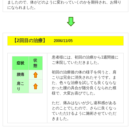
ましたので、体がどのように変わっていくのかを期待され、お帰り
になられました。
【2回目の治療】
2006/11/05
患者様には、初回の治療から1週間後に
状
ご来院していただきました。
症状
態
初回の治療後の体の様子を伺うと、肩
腰痛
こりは完全に消失されたそうです。ま
た、色々な治療を試しても良くならな
肩こ
かった腰の具合が随分良くなられた模
り
様で、大変お喜びでした。
ただ、痛みはないが少し違和感がある
とのことでしたので、さらに良くなっ
ていただけるように施術させていただ
きました。