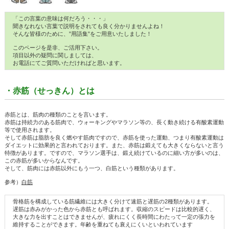
「この言葉の意味は何だろう・・・」
聞きなれない言葉で説明をされても良く分かりませんよね！
そんな皆様のために、”用語集”をご用意いたしました！
このページを是非、ご活用下さい。
項目以外の疑問に関しましては、
お電話にてご質問いただければと思います。
・赤筋（せっきん）とは
赤筋とは、筋肉の種類のことを言います。
赤筋は持続力のある筋肉で、ウォーキングやマラソン等の、長く動き続ける有酸素運動
等で使用されます。
そして赤筋は脂肪を良く燃やす筋肉ですので、赤筋を使った運動、つまり有酸素運動は
ダイエットに効果的と言われております。また、赤筋は鍛えても大きくならないと言う
特徴があります。ですので、マラソン選手は、鍛え続けているのに細い方が多いのは、
この赤筋が多いからなんです。
そして、筋肉には赤筋以外にもう一つ、白筋という種類があります。
参考）
白筋
骨格筋を構成している筋繊維には大きく分けて速筋と遅筋の2種類があります。
遅筋は赤みがかった色から赤筋とも呼ばれます。収縮のスピードは比較的遅く、
大きな力を出すことはできませんが、疲れにくく長時間にわたって一定の張力を
維持することができます。年齢を重ねても衰えにくいといわれています